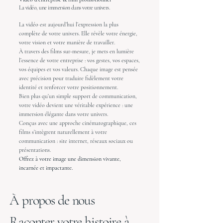
La vidéo, une immersion dans votre univers.
La vidéo est aujourd’hui l’expression la plus
complète de votre univers. Elle révèle votre énergie,
votre vision et votre manière de travailler.
À travers des films sur-mesure, je mets en lumière
l’essence de votre entreprise : vos gestes, vos espaces,
vos équipes et vos valeurs. Chaque image est pensée
avec précision pour traduire fidèlement votre
identité et renforcer votre positionnement.
Bien plus qu’un simple support de communication,
votre vidéo devient une véritable expérience : une
immersion élégante dans votre univers.
Conçus avec une approche cinématographique, ces
films s’intègrent naturellement à votre
communication : site internet, réseaux sociaux ou
présentations.
Offrez à votre image une dimension vivante,
incarnée et impactante.
À propos de nous
Raconter votre histoire à