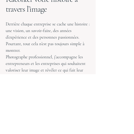
travers l’image
Derrière chaque entreprise se cache une histoire :
une vision, un savoir-faire, des années
d’expérience et des personnes passionnées.
Pourtant, tout cela n’est pas toujours simple à
montrer.
Photographe professionnel, j’accompagne les
entrepreneurs et les entreprises qui souhaitent
valoriser leur image et révéler ce qui fait leur
singularité.
Mon approche consiste à capturer bien plus
qu’une simple photographie : je cherche à
retranscrire l’essence de votre activité, votre
personnalité et l’exigence qui guide votre travail.
Un portrait qui inspire confiance, un geste précis
qui révèle un savoir-faire, une équipe engagée ou
l’atmosphère d’un événement important… autant
d’instants qui racontent réellement votre