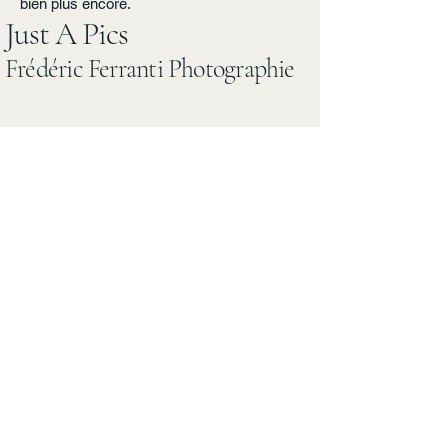
bien plus encore.
Just A Pics
Frédéric Ferranti Photographie
06.08.34.76.00
justapics@orange.fr
12 Avenue de Dagas
40000 Mont de Marsan
Contact